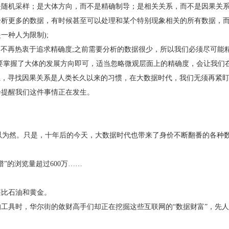
是随机采样；是大体方向，而不是精确制导；是相关关系，而不是因果关
分析更多的数据，有时候甚至可以处理和某个特别现象相关的所有数据，
一种人为限制);
们不再热衷于追求精确度;之前需要分析的数据很少，所以我们必须尽可能
要掌握了大体的发展方向即可，适当忽略微观层面上的精确度，会让我们在
系，寻找因果关系是人类长久以来的习惯，在大数据时代，我们无须再紧盯
会提醒我们这件事情正在发生。
，深以为然。只是，十年后的今天，大数据时代也带来了身价不断翻番的各
”的浏览量超过600万……
堪比石油和黄金。
工具时，华尔街的敛财高手们却正在挖掘这些互联网的“数据财富”，先