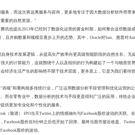
和服务，而这次将远离服务与咨询，更多地专注于因大数据分析软件而带来
重要的自然资源。”
腾讯也提出2013年已经到了数据化运营的黄金时期，如何整合这些数据
，且并购数量和规模呈逐步上升的态势。其中，Oracle对Sun、惠普对Au
照自身技术发展逻辑，从提高生产效率向更高级智能阶段的自然生长。无
了强大的计算能力，这就围绕个人以及组织的行为构建起了一个与物质世
社会经济生活产生的影响绝不限于技术层面，更本质上，它是为我们看待
“吞噬”和重构很多传统行业，广泛运用数据分析手段管理和优化运营的
址。而在零售业中，数据分析的技术与手段更是得到广泛的应用，传统企
户提供更加专业化和个性化的服务。
ok（脸谱） IPO当天Twitter上的情感倾向与Facebook股价波动的关联。在
面时，Facebook股价在8分钟之后也开始了回弹。最终当股市接近收盘、Twitt
acebook股价的波动。