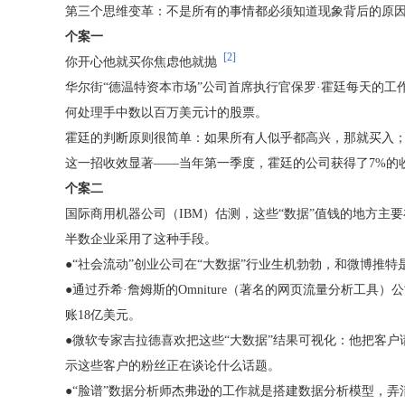
第三个思维变革：不是所有的事情都必须知道现象背后的原因
个案一
[2]
你开心他就买你焦虑他就抛
华尔街“德温特资本市场”公司首席执行官保罗·霍廷每天的工作
何处理手中数以百万美元计的股票。
霍廷的判断原则很简单：如果所有人似乎都高兴，那就买入
这一招收效显著——当年第一季度，霍廷的公司获得了7%的
个案二
国际商用机器公司（IBM）估测，这些“数据”值钱的地方主
半数企业采用了这种手段。
●“社会流动”创业公司在“大数据”行业生机勃勃，和微博
●通过乔希·詹姆斯的Omniture（著名的网页流量分析
账18亿美元。
●微软专家吉拉德喜欢把这些“大数据”结果可视化：他把客
示这些客户的粉丝正在谈论什么话题。
●“脸谱”数据分析师杰弗逊的工作就是搭建数据分析模型，