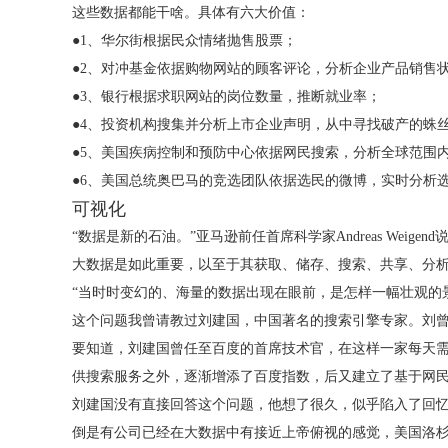
这些数据都能干啥。具体有六大价值：
●1、华尔街根据民众情绪抛售股票；
●2、对冲基金依据购物网站的顾客评论，分析企业产品销售
●3、银行根据求职网站的岗位数量，推断就业率；
●4、投资机构搜集并分析上市企业声明，从中寻找破产的蛛
●5、美国疾病控制和预防中心依据网民搜索，分析全球范围
●6、美国总统奥巴马的竞选团队依据选民的微博，实时分析
可视化
“数据是新的石油。”亚马逊前任首席科学家Andreas Weige
大数据是如此重要，以至于其获取、储存、搜索、共享、分
“当时时变幻的、海量的数据出现在眼前，是怎样一幅壮观的
这个问题我曾请教过刘建国，中国著名的搜索引擎专家。刘曾
要知道，刘建国曾任至百度的首席技术官，在这样一家每天需应
供搜索服务之外，逐渐增添了百度指数，后又建立了基于网民
刘建国没有直接回答这个问题，他想了很久，似乎陷入了回
倒是有公司已经在大数据中有接近上帝俯视的感觉，美国洛