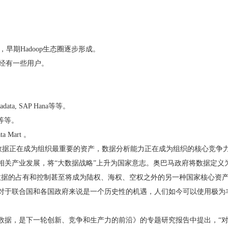
 渐次诞生，早期Hadoop生态圈逐步形成。
也曾经有一些用户。
data, SAP Hana等等。
a 等等。
a Mart 。
数据正在成为组织最重要的资产，数据分析能力正在成为组织的核心竞争
大数据相关产业发展，将“大数据战略”上升为国家意志。奥巴马政府将数据定
数据的占有和控制甚至将成为陆权、海权、空权之外的另一种国家核心资
数据对于联合国和各国政府来说是一个历史性的机遇，人们如今可以使用极
大数据，是下一轮创新、竞争和生产力的前沿》的专题研究报告中提出，“