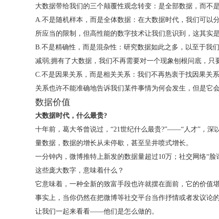
大数据带给我们的三个颠覆性观念转变：是全部数据，而不
A.不是随机样本，而是全体数据：在大数据时代，我们可以
所应当的限制，但高性能的数字技术让我们意识到，这其实是
B.不是精确性，而是混杂性：研究数据如此之多，以至于我
减弱;拥有了大数据，我们不再需要对一个现象刨根问底，只
C.不是因果关系，而是相关关系：我们不再热衷于找因果关
关系也许不能准确地告诉我们某件事情为何会发生，但是它
数据价值
大数据时代，什么最贵?
十年前，葛大爷曾说过，“21世纪什么最贵?”——“人才”
量数据，数据的增长从未停歇，甚至呈井喷式增长。
一分钟内，微博推特上新发的数据量超过10万；社交网络“脸谱
这些庞大数字，意味着什么？
它意味着，一种全新的致富手段也许就摆在面前，它的价值
事实上，当你仍然在把微博等社交平台当作抒情或者发议论的
让我们一起来看看——他们是怎么做的。