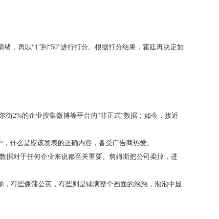
绪，再以“1”到“50”进行打分。根据打分结果，霍廷再决定如
尔街2%的企业搜集微博等平台的“非正式”数据；如今，接近
用户，什么是应该发表的正确内容，备受广告商热爱。
这些数据对于任何企业来说都至关重要。詹姆斯把公司卖掉，进
间轴，有些像蒲公英，有些则是铺满整个画面的泡泡，泡泡中显