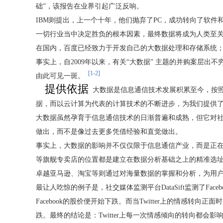
础”，该报告在业界引起广泛反响。
IBM则提出，上一个十年，他们抛弃了PC，成功转向了软件
一切行业当中决定胜负的根本因素，最终数据将成为人类至关
在国内，百度已经致力于开发自己的大数据处理和存储系统；
事实上，自2009年以来，有关“大数据” 主题的并购案层出不穷
[1-2]
由此可见一斑。
提供依据
大数据是信息通信技术发展积累至今，按
据，而以云计算为代表的计算技术的不断进步，为我们提供
大数据虽然孕育于信息通信技术的日渐普遍和成熟，但它对
做出，而不是像过去更多凭借经验和直觉做出。
事实上，大数据的影响并不仅仅限于信息通信产业，而是正在
等旗舰专卖店的位置都是建立在数据分析基础之上的精准选
卓越亚马逊、淘宝等则通过对海量数据的掌握和分析，为用
最让人吃惊的例子是，社交媒体监测平台DataSift监测了Facebo
Facebook的股价便开始下跌。而当Twitter上的情感转向正
跌。最终的结论是：Twitter上每一次情感倾向的转向都会影响F