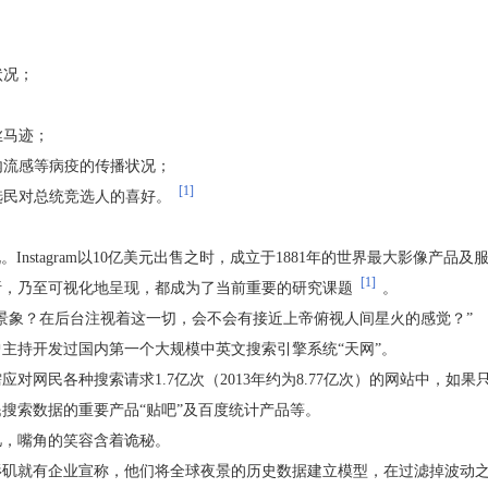
状况；
丝马迹；
内流感等病疫的传播状况；
[1]
选民对总统竞选人的喜好。
nd说。Instagram以10亿美元出售之时，成立于1881年的世界最大影像产
[1]
析，乃至可视化地呈现，都成为了当前重要的研究课题
。
景象？在后台注视着这一切，会不会有接近上帝俯视人间星火的感觉？”
主持开发过国内第一个大规模中英文搜索引擎系统“天网”。
对网民各种搜索请求1.7亿次（2013年约为8.77亿次）的网站中，
搜索数据的重要产品“贴吧”及百度统计产品等。
忆，嘴角的笑容含着诡秘。
杉矶就有企业宣称，他们将全球夜景的历史数据建立模型，在过滤掉波动