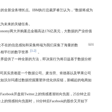
的全新业务增长点。IBM执行总裁罗睿兰认为，“数据将成为
成为未来的关键任务。
tonomy两大并购案总金额高达176亿美元，大数据的产业价值
编辑
处不在的信息感知和采集终端为我们采集了海量的数
[1-2]
界相平行的数字世界
。
世界提供了一种全新的方法，即决策行为将日益基于数据分析
公司其实质都是一个数据公司。麦当劳、肯德基以及苹果公司
业如沃尔玛通过数据挖掘重塑并优化供应链，新崛起的电商如
Facebook开盘前Twitter上的情感逐渐转向负面，25分钟之后
er上的情感转向负面时，10分钟后Facebook的股价又开始下