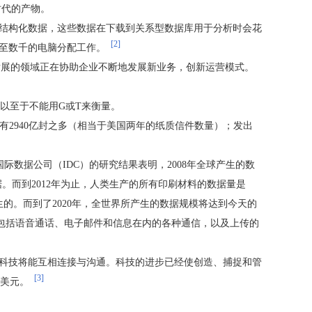
时代的产物。
化和半结构化数据，这些数据在下载到关系型数据库用于分析时会花
[2]
甚至数千的电脑分配工作。
发展的领域正在协助企业不断地发展新业务，创新运营模式。
以至于不能用G或T来衡量。
有2940亿封之多（相当于美国两年的纸质信件数量）；发出
B)级别。国际数据公司（IDC）的研究结果表明，2008年全球产生的数
以上的数据。而到2012年为止，人类生产的所有印刷材料的数据量是
生的。而到了2020年，全世界所产生的数据规模将达到今天的
包括语音通话、电子邮件和信息在内的各种通信，以及上传的
”科技将能互相连接与沟通。科技的进步已经使创造、捕捉和管
[3]
亿美元。