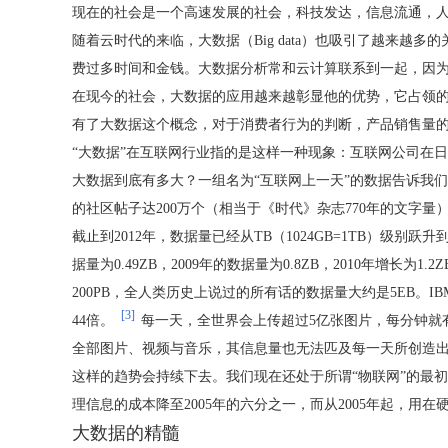
现在的社会是一个高速发展的社会，科技发达，信息流通，
随着云时代的来临，大数据（Big data）也吸引了越来越
费过多时间和金钱。大数据分析常和云计算联系到一起，因为实
在现今的社会，大数据的应用越来越彰显他的优势，它占领的
有了大数据这个概念，对于消费者行为的判断，产品销售量
“大数据”在互联网行业指的是这样一种现象：互联网公司在
大数据到底有多大？一组名为“互联网上一天”的数据告诉我们
的社区帖子达200万个（相当于《时代》杂志770年的文字量）
截止到2012年，数据量已经从TB（1024GB=1TB）级别跃升到P
据量为0.49ZB，2009年的数据量为0.8ZB，2010年增长
200PB，全人类历史上说过的所有话的数据量大约是5EB。
[3]
44倍。
每一天，全世界会上传超过5亿张图片，每分钟就
全部图片、视频与音乐，其信息量也无法匹及每一天所创造
这样的趋势会持续下去。我们现在还处于所谓“物联网”的最
理信息的成本降至2005年的六分之一，而从2005年起，用
大数据的精髓