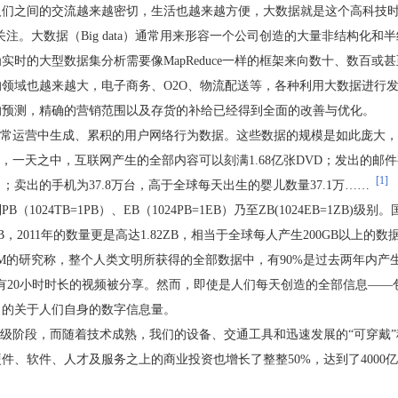
人们之间的交流越来越密切，生活也越来越方便，大数据就是这个高科技
多的关注。大数据（Big data）通常用来形容一个公司创造的大量非结构
时的大型数据集分析需要像MapReduce一样的框架来向数十、数百或
领域也越来越大，电子商务、O2O、物流配送等，各种利用大数据进行
的预测，精确的营销范围以及存货的补给已经得到全面的改善与优化。
日常运营中生成、累积的用户网络行为数据。这些数据的规模是如此庞大，
，一天之中，互联网产生的全部内容可以刻满1.68亿张DVD；发出的邮件
[1]
；卖出的手机为37.8万台，高于全球每天出生的婴儿数量37.1万……
B（1024TB=1PB）、EB（1024PB=1EB）乃至ZB(1024EB=1Z
为1.2ZB，2011年的数量更是高达1.82ZB，相当于全球每人产生200GB
IBM的研究称，整个人类文明所获得的全部数据中，有90%是过去两年内产
有20小时时长的视频被分享。然而，即使是人们每天创造的全部信息——
出的关于人们自身的数字信息量。
初级阶段，而随着技术成熟，我们的设备、交通工具和迅速发展的“可穿戴
在硬件、软件、人才及服务之上的商业投资也增长了整整50%，达到了4000